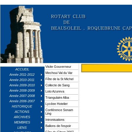
Visite Gouverneur
ACCUEIL
Mechoui Val du Var
Année 2011-2012
C'est toujours avec grand
Fête de la St Michel
Année 2010-2011
agréable soiré
Année 2009-2010
Collecte de Sang
Ce 25 juillet, jour de la 
Année 2008-2009
Loto Azureva
Année 2007-2008
Triangulaire Alba
Comme nous le confiait tr
Année 2006-2007
Lycéee Hotelier
de la famille que l'on a ch
HISTORIQUE
nous l
Conférence Sonam
ACTIONS
Ling
ARCHIVES
Intronisations
MEMBRES
Ballons de l'espoir
LIENS