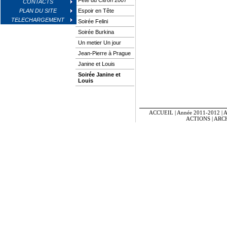
Fête du Citron 2007
CONTACTS
PLAN DU SITE
Espoir en Tête
TELECHARGEMENT
Soirée Felini
Soirée Burkina
Un metier Un jour
Jean-Pierre à Prague
Janine et Louis
Soirée Janine et
Louis
ACCUEIL
|
Année 2011-2012
|
A
ACTIONS
|
ARC