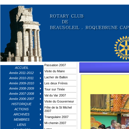
Passation 2007
ACCUEIL
Visite du Maire
Année 2011-2012
Lacher de Ballon
Année 2010-2011
Année 2009-2010
Les deux Frères
Année 2008-2009
Tour sur Tinée
Année 2007-2008
Val du Var 2007
Année 2006-2007
Visite du Gouverneur
HISTORIQUE
Fête de la St Michel
ACTIONS
2007
ARCHIVES
Triangulaire 2007
MEMBRES
Mi chemin 2007
LIENS