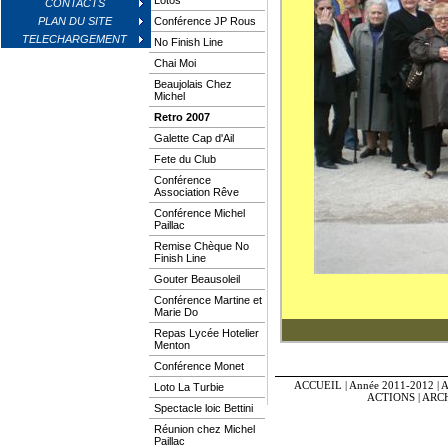
Lotos
CONTACTS
PLAN DU SITE
Conférence JP Rous
TELECHARGEMENT
No Finish Line
Chai Moi
Beaujolais Chez
Michel
Retro 2007
Galette Cap d'Ail
Fete du Club
Conférence
Association Rêve
Conférence Michel
Paillac
Remise Chèque No
Finish Line
Gouter Beausoleil
Conférence Martine et
Marie Do
Repas Lycée Hotelier
Menton
Conférence Monet
ACCUEIL
|
Année 2011-2012
|
A
Loto La Turbie
ACTIONS
|
ARC
Spectacle loic Bettini
Réunion chez Michel
Paillac