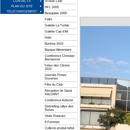
CONTACTS
St louis Club
PLAN DU SITE
NFL 2009
TELECHARGEMENT
Beaujolais 2009
Felini
Galette La Turbie
Galette Cap d'Ail
Haïti
Burkina 2010
Banque Alimentaire
Conférence Christian
Barnasson
Fetes des Citrons
2010
Journée Portes
Ouvertes
Fête du Club
Reception de Savia
KALDANY
Conférence Autisme
Debriefing rallye des
Roses
Visite Rotaract
8 Femmes
Collecte produit bébé