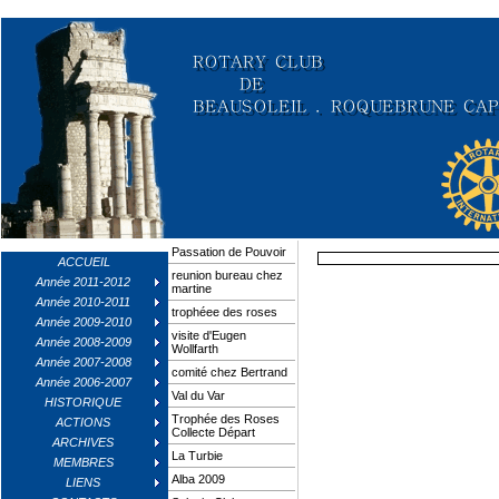
Passation de Pouvoir
ACCUEIL
reunion bureau chez
Année 2011-2012
martine
Année 2010-2011
trophéee des roses
Année 2009-2010
visite d'Eugen
Année 2008-2009
Wollfarth
Année 2007-2008
comité chez Bertrand
Année 2006-2007
Val du Var
HISTORIQUE
Trophée des Roses
ACTIONS
Collecte Départ
ARCHIVES
La Turbie
MEMBRES
Alba 2009
LIENS