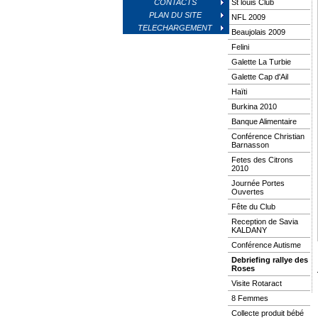
CONTACTS
St louis Club
PLAN DU SITE
NFL 2009
TELECHARGEMENT
Beaujolais 2009
Felini
Galette La Turbie
Galette Cap d'Ail
Haïti
Burkina 2010
Banque Alimentaire
Conférence Christian
Barnasson
Fetes des Citrons
2010
Journée Portes
Ouvertes
Fête du Club
Reception de Savia
KALDANY
Conférence Autisme
Debriefing rallye des
Roses
Visite Rotaract
8 Femmes
Collecte produit bébé