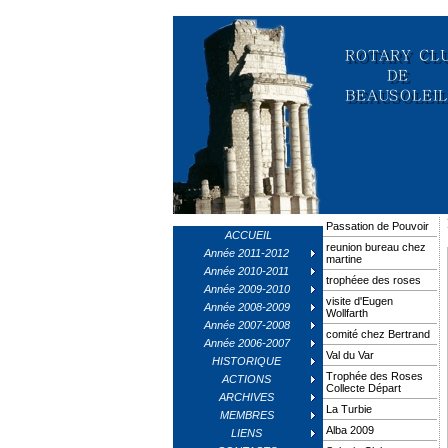
Passation de Pouvoir
ACCUEIL
reunion bureau chez
Année 2011-2012
martine
Année 2010-2011
trophéee des roses
Année 2009-2010
visite d'Eugen
Année 2008-2009
Wollfarth
Année 2007-2008
comité chez Bertrand
Année 2006-2007
Val du Var
HISTORIQUE
Trophée des Roses
ACTIONS
Collecte Départ
ARCHIVES
La Turbie
MEMBRES
Alba 2009
LIENS