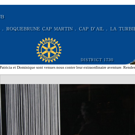
Patricia et Dominique sont venues nous conter leur extraordinaire aventure. Rendes-