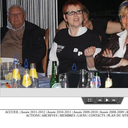
ACCUEIL
|
Année 2011-2012
|
Année 2010-2011
|
Année 2009-2010
|
Année 2008-2009
|
A
ACTIONS
|
ARCHIVES
|
MEMBRES
|
LIENS
|
CONTACTS
|
PLAN DU SIT