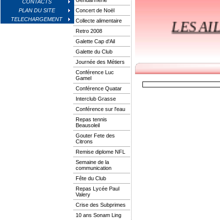
Gendarmerie
CONTACTS
PLAN DU SITE
Concert de Noël
TELECHARGEMENT
LES AI
Collecte alimentaire
Retro 2008
Galette Cap d'Ail
Galette du Club
Journée des Métiers
E
Conférence Luc
Gamel
Conférence Quatar
Interclub Grasse
Conférence sur l'eau
Repas tennis
Beausoleil
Gouter Fete des
Citrons
Remise diplome NFL
Semaine de la
communication
Fête du Club
Repas Lycée Paul
Valery
Crise des Subprimes
10 ans Sonam Ling