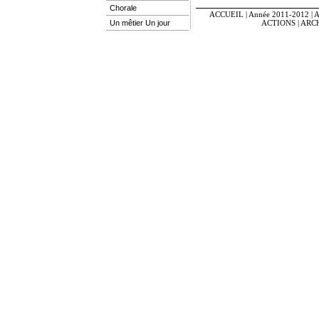
Chorale
ACCUEIL
|
Année 2011-2012
|
A
Un mêtier Un jour
ACTIONS
|
ARC