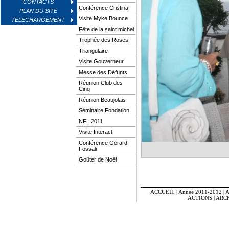
CONTACTS
Conférence Cristina
PLAN DU SITE
Visite Myke Bounce
TELECHARGEMENT
Fête de la saint michel
Trophée des Roses
Triangulaire
Visite Gouverneur
Messe des Défunts
Réunion Club des
Cinq
Réunion Beaujolais
Séminaire Fondation
NFL 2011
Visite Interact
Conférence Gerard
Fossali
Goûter de Noël
ACCUEIL
|
Année 2011-2012
|
A
ACTIONS
|
ARC