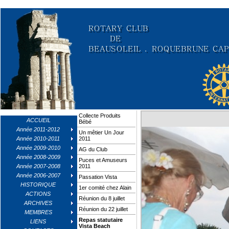
Collecte Produits
ACCUEIL
Bébé
Année 2011-2012
Un mêtier Un Jour
Année 2010-2011
2011
Année 2009-2010
AG du Club
Année 2008-2009
Puces et Amuseurs
Année 2007-2008
2011
Année 2006-2007
Passation Vista
HISTORIQUE
1er comité chez Alain
ACTIONS
Réunion du 8 juillet
ARCHIVES
Réunion du 22 juillet
MEMBRES
Repas statutaire
LIENS
Vista Beach